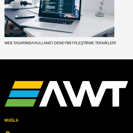
WEB TASARIMDA KULLANICI DENEYIMI İYILEŞTIRME TEKNIKLERI
MUĞLA