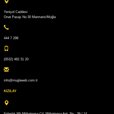
Yeniyol Caddesi
Onat Pasajı No:30 Marmaris/Muğla
444 7 298
(0532) 482 31 20
info@muglaweb.com.tr
KIZILAY
Fidanlık Mh Mithatpaşa Cd. Mithatpaşa Apt. No : 39 / 14