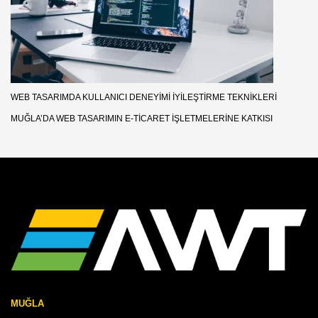
WEB TASARIMDA KULLANICI DENEYIMI İYILEŞTIRME TEKNIKLERI
MUĞLA’DA WEB TASARIMIN E-TICARET İŞLETMELERINE KATKISI
MUĞLA