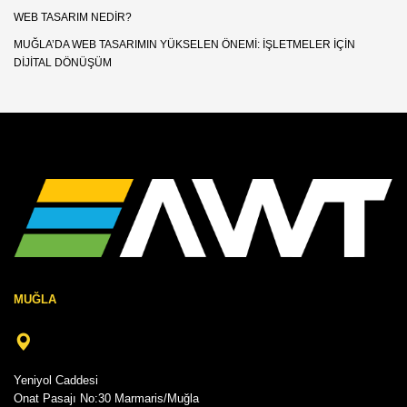
WEB TASARIM NEDIR?
MUĞLA’DA WEB TASARIMIN YÜKSELEN ÖNEMI: İŞLETMELER İÇIN
DIJITAL DÖNÜŞÜM
MUĞLA
Yeniyol Caddesi
Onat Pasajı No:30 Marmaris/Muğla